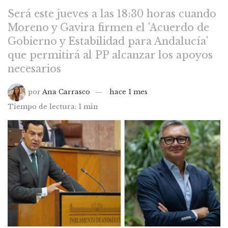
Será este jueves a las 18:30 horas cuando
Moreno y Gavira firmen el 'Acuerdo de
Gobierno y Estabilidad para Andalucía'
que permitirá al PP alcanzar los apoyos
necesarios
por
Ana Carrasco
hace 1 mes
Tiempo de lectura: 1 min