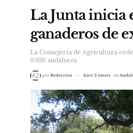
La Junta inicia
ganaderos de ex
La Consejería de Agricultura orde
9.936 andaluces
por
Redacción
hace 2 meses
en
Andal