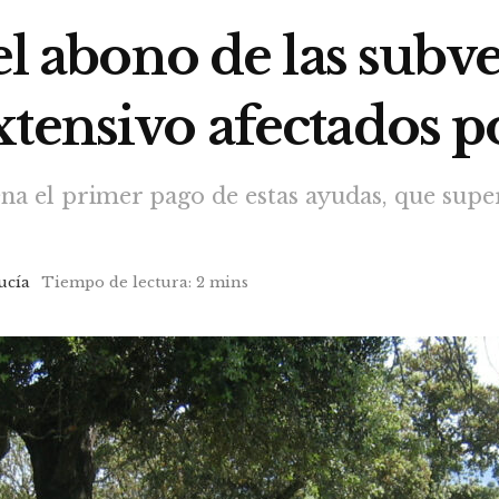
 el abono de las sub
tensivo afectados po
na el primer pago de estas ayudas, que super
ucía
Tiempo de lectura: 2 mins