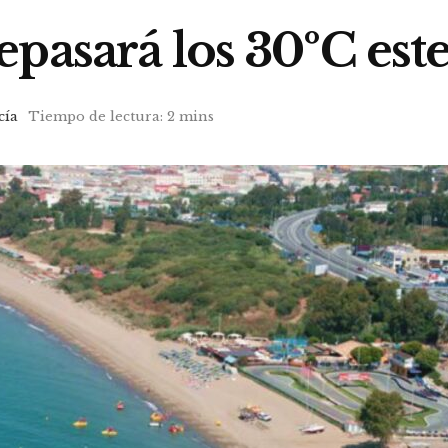
pasará los 30ºC este
cía
Tiempo de lectura: 2 mins