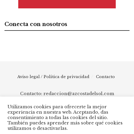
Conecta con nosotros
Aviso legal / Política de privacidad
Contacto
Contacto: redaccion@azcostadelsol.com
Utilizamos cookies para ofrecerte la mejor
experiencia en nuestra web. Aceptando, das
© 2025 AZ Costa del Sol - Diario digital de Málaga capital hasta
consentimiento a todas las cookies del sitio.
Manilva, pasando por Torremolinos, Benalmádena, Fuengirola,
También puedes aprender más sobre qué cookies
Mijas, Ojén, Marbella, Istán, Benahavís, Estepona y Casares.
utilizamos o desactivarlas.