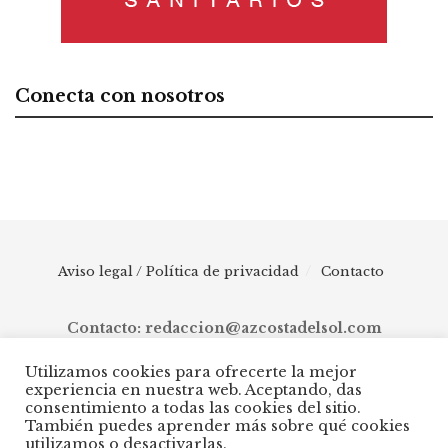
Conecta con nosotros
Aviso legal / Política de privacidad
Contacto
Contacto: redaccion@azcostadelsol.com
Utilizamos cookies para ofrecerte la mejor
experiencia en nuestra web. Aceptando, das
© 2025 AZ Costa del Sol - Diario digital de Málaga capital hasta
consentimiento a todas las cookies del sitio.
Manilva, pasando por Torremolinos, Benalmádena, Fuengirola,
También puedes aprender más sobre qué cookies
Mijas, Ojén, Marbella, Istán, Benahavís, Estepona y Casares.
utilizamos o desactivarlas.