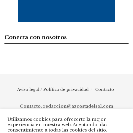
Conecta con nosotros
Aviso legal / Política de privacidad
Contacto
Contacto: redaccion@azcostadelsol.com
Utilizamos cookies para ofrecerte la mejor
experiencia en nuestra web. Aceptando, das
© 2025 AZ Costa del Sol - Diario digital de Málaga capital hasta
consentimiento a todas las cookies del sitio.
Manilva, pasando por Torremolinos, Benalmádena, Fuengirola,