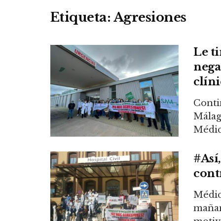
Etiqueta:
Agresiones
Le t
nega
clíni
Conti
Málag
Médico
#Así
cont
Médic
mañan