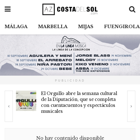
MÁLAGA
MARBELLA
MIJAS
FUENGIROLA
PUBLICIDAD
semana cultural
El Rey Felipe VI recibe al Unica
ue se completa
tras ganar la Copa en Gran
y espectáculos
Canaria
No hay contenido disponible