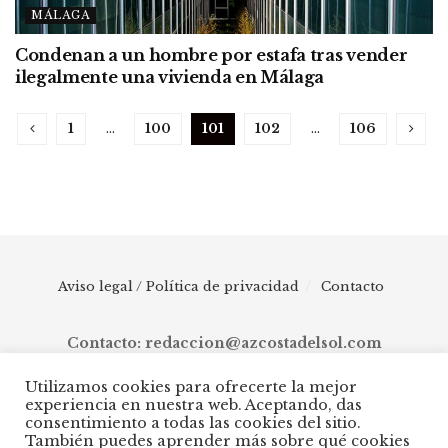
MÁLAGA
Condenan a un hombre por estafa tras vender
ilegalmente una vivienda en Málaga
1
…
100
101
102
…
106
Aviso legal / Política de privacidad
Contacto
Contacto: redaccion@azcostadelsol.com
Utilizamos cookies para ofrecerte la mejor
experiencia en nuestra web. Aceptando, das
© 2025 AZ Costa del Sol - Diario digital de Málaga capital hasta
consentimiento a todas las cookies del sitio.
Manilva, pasando por Torremolinos, Benalmádena, Fuengirola,
También puedes aprender más sobre qué cookies