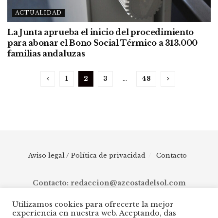
ACTUALIDAD
La Junta aprueba el inicio del procedimiento
para abonar el Bono Social Térmico a 313.000
familias andaluzas
1
2
3
…
48
Aviso legal / Política de privacidad
Contacto
Contacto: redaccion@azcostadelsol.com
Utilizamos cookies para ofrecerte la mejor
experiencia en nuestra web. Aceptando, das
© 2025 AZ Costa del Sol - Diario digital de Málaga capital hasta