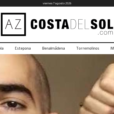
viernes 7 agosto 2026
la
Estepona
Benalmádena
Torremolinos
M